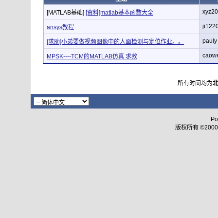
xyz2
[MATLAB基础]
[资料]matlab基本函数大全
ji122
ansys教程
pauly
[求助]小弟要做视频图像中的人面检测与定位作业。。
caow
MPSK----TCM的MATLAB仿真 求救
所有时间均为
Po
版权所有 ©2000 - 2