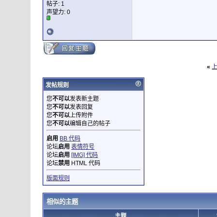
帖子: 1
声望力:
0
«
发帖规则
您
不可以
发表新主题
您
不可以
发表回复
您
不可以
上传附件
您
不可以
编辑自己的帖子
启用
BB 代码
论坛
启用
表情符号
论坛
启用
[IMG] 代码
论坛
禁用
HTML 代码
版面规则
相似的主题
主题