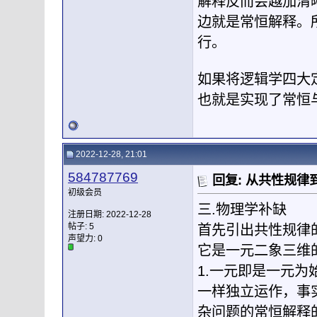
解释反而会越加清
边就是常恒解释。
行。
如果将逻辑学四大
也就是实现了常恒
2022-12-28, 21:01
584787769
回复: 从共性规
初级会员
三.物理学补缺
注册日期: 2022-12-28
帖子: 5
首先引出共性规律
声望力:
0
它是一元二象三维
1.一元即是一元
一样独立运作，事
杂问题的常恒解释