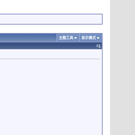
主题工具
显示模式
#
1