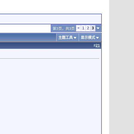
<
1
2
3
第3页，共3页
主题工具
显示模式
#
21