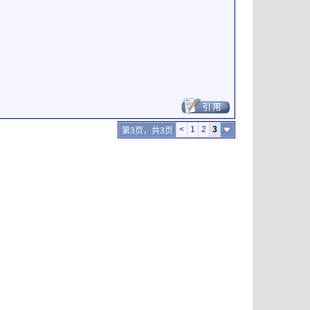
<
1
2
3
第3页，共3页