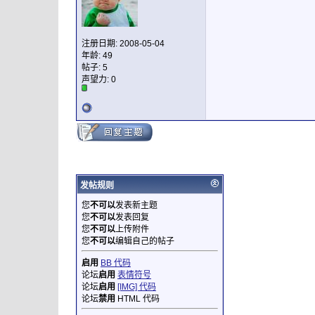
注册日期: 2008-05-04
年龄: 49
帖子: 5
声望力:
0
发帖规则
您
不可以
发表新主题
您
不可以
发表回复
您
不可以
上传附件
您
不可以
编辑自己的帖子
启用
BB 代码
论坛
启用
表情符号
论坛
启用
[IMG] 代码
论坛
禁用
HTML 代码