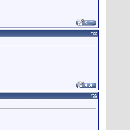
#
22
#
23