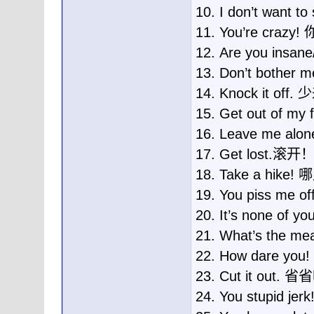
10. I don’t wan
11. You’re crazy
12. Are you insa
13. Don’t bothe
14. Knock it of
15. Get out of
16. Leave me al
17. Get lost.滚开
18. Take a h
19. You piss me
20. It’s none of
21. What’s the 
22. How dare yo
23. Cut it out. 
24. You stupid j