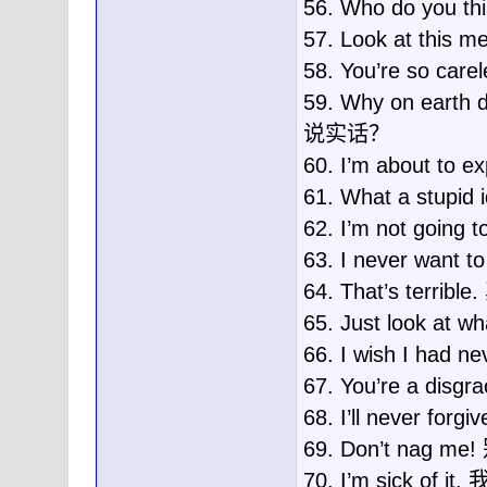
56. Who do you 
57. Look at th
58. You’re so c
59. Why on earth
说实话？
60. I’m about 
61. What a stup
62. I’m not goin
63. I never wan
64. That’s terrib
65. Just look 
66. I wish I h
67. You’re a di
68. I’ll never 
69. Don’t nag
70. I’m sick of 