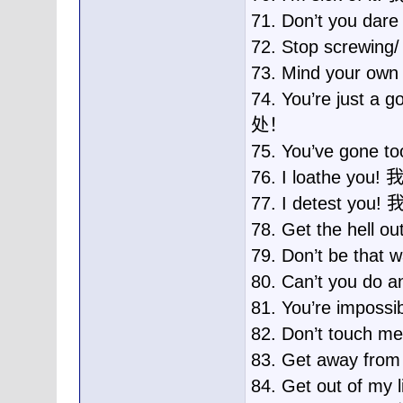
71. Don’t you d
72. Stop screwin
73. Mind your 
74. You’re just
处！
75. You’ve gone
76. I loathe yo
77. I detest you
78. Get the hell o
79. Don’t be tha
80. Can’t you 
81. You’re imp
82. Don’t touch
83. Get away 
84. Get out o