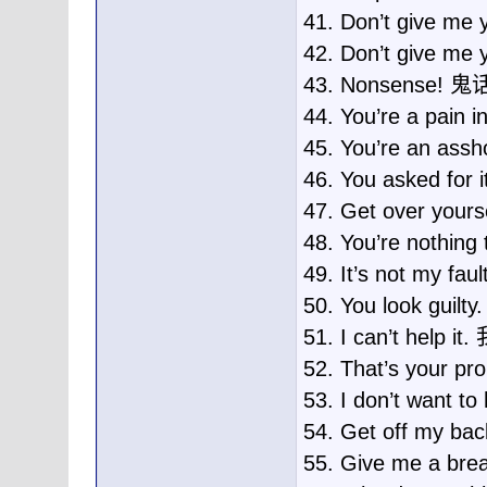
41. Don’t give 
42. Don’t give m
43. Nonsense! 
44. You’re a pai
45. You’re an a
46. You asked fo
47. Get over yo
48. You’re not
49. It’s not my 
50. You look gu
51. I can’t help
52. That’s you
53. I don’t want 
54. Get off my
55. Give me a 