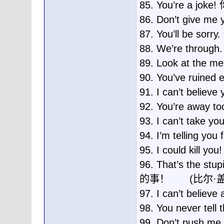
85. You’re a j
86. Don’t give 
87. You’ll be s
88. We’re thro
89. Look at the
90. You’ve ruin
91. I can’t beli
92. You’re away
93. I can’t ta
94. I’m telling 
95. I could kill
96. That’s the s
的事！ (比尔·盖
97. I can’t beli
98. You never 
99. Don’t push 