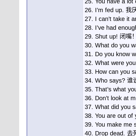
25. You have a l
26. I’m fed up.
27. I can’t t
28. I’ve had en
29. Shut up! 闭嘴
30. What do yo
31. Do you kno
32. What were 
33. How can y
34. Who says?
35. That’s wha
36. Don’t look a
37. What did y
38. You are out
39. You make 
40. Drop dead.