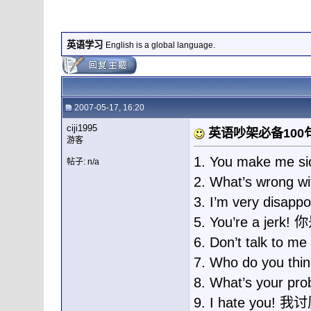
英语学习
English is a global language.
2007-05-17, 16:20
ciji1995
英语吵架必备100
游客
1. You make me
帖子: n/a
2. What’s wrong
3. I’m very dis
5. You’re a je
6. Don’t talk to
7. Who do you 
8. What’s your
9. I hate you! 