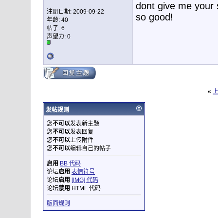
dont give me your s
注册日期: 2009-09-22
so good!
年龄: 40
帖子: 6
声望力:
0
«
发帖规则
您
不可以
发表新主题
您
不可以
发表回复
您
不可以
上传附件
您
不可以
编辑自己的帖子
启用
BB 代码
论坛
启用
表情符号
论坛
启用
[IMG] 代码
论坛
禁用
HTML 代码
版面规则