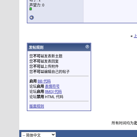
帖子: 1
xdjin
回复: 英语吵架必备100句
2013-09-30,
11:41
声望力:
0
王云龙
回复: 英语吵架必备100句
2020-04-11,
09:01
«
发帖规则
您
不可以
发表新主题
您
不可以
发表回复
您
不可以
上传附件
您
不可以
编辑自己的帖子
启用
BB 代码
论坛
启用
表情符号
论坛
启用
[IMG] 代码
论坛
禁用
HTML 代码
版面规则
所有时间均为