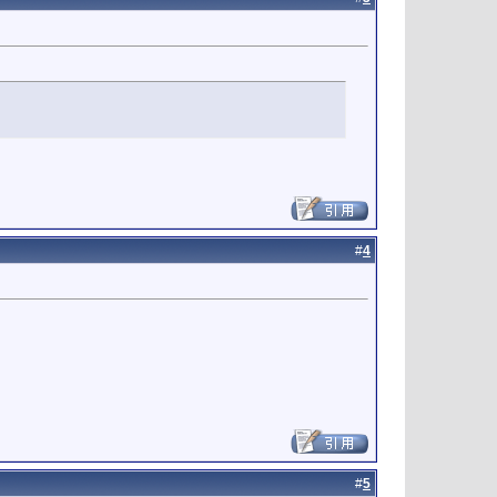
#
4
#
5