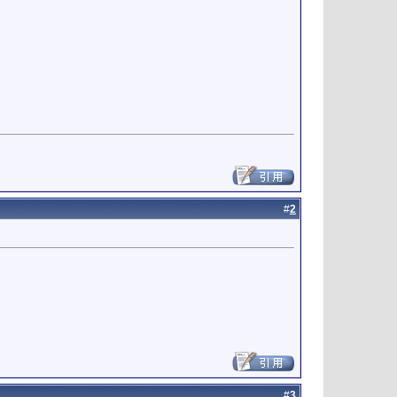
#
2
#
3