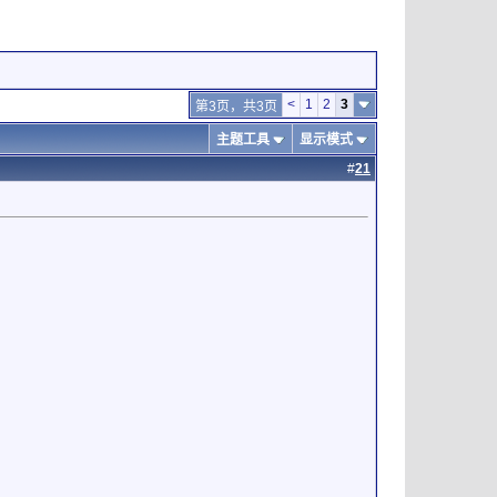
<
1
2
3
第3页，共3页
主题工具
显示模式
#
21