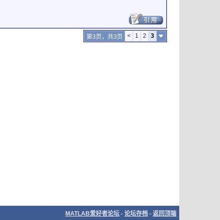
<
1
2
3
第3页，共3页
MATLAB爱好者论坛
-
论坛存档
-
返回顶端