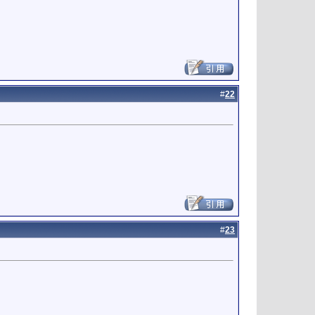
#
22
#
23