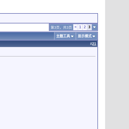
<
1
2
3
第3页，共3页
主题工具
显示模式
#
21