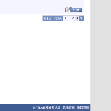
<
1
2
3
第3页，共3页
MATLAB爱好者论坛
-
论坛存档
-
返回顶端