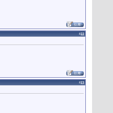
#
22
#
23