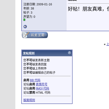
注册日期: 2009-01-16
好帖！朋友真难，
年龄: 38
帖子: 3
声望力:
0
«
发帖规则
您
不可以
发表新主题
您
不可以
发表回复
您
不可以
上传附件
您
不可以
编辑自己的帖子
启用
BB 代码
论坛
启用
表情符号
论坛
启用
[IMG] 代码
论坛
禁用
HTML 代码
版面规则