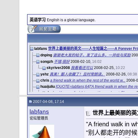
英语学习
English is a global language.
labfans
世界上最美丽的英文——人生短篇之——A Forever Frien
dnping
谢谢老大发的帖子，发了这么多，一并给与奖励
200
songzh
不错,很好
2008-02-10,
16:02
skyriver2008
我看看还可以
2008-02-25,
10:22
yehz
真美！鄙人收藏了！且时常朗读。
2008-02-26,
08:38
chris
a friend walk in when the rest of the world w...
2008-0
huaijuliu
[QUOTE=labfans;64]"A friend walk in when the res
dnping
You can find this guy with your heart. Please...
2
zimu554
回复: 世界上最美丽的英文——人生短篇之——A Forever
2007-04-08, 17:14
haha123
回复: 世界上最美丽的英文——人生短篇之——A Forever
labfans
iamzhangdave
回复: 世界上最美丽的英文——人生短篇之——A
世界上最美丽的英文—
论坛管理员
yinxiaoqiao
回复: 世界上最美丽的英文——人生短篇之——A Fo
"A friend walk in w
james209
回复: 世界上最美丽的英文——人生短篇之——A For
xiaosong1990
回复: 世界上最美丽的英文——人生短篇之——A For
"别人都走开的时候