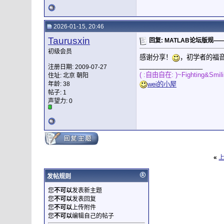
2026-01-15, 20:46
Taurusxin
回复: MATLAB论坛版规
初级会员
感谢分享！
，初学者的福
__________________
注册日期: 2009-07-27
( :自由自在: )~Fighting&Smil
住址: 北京 朝阳
wei的小屋
年龄: 38
帖子: 1
声望力:
0
«
发帖规则
您
不可以
发表新主题
您
不可以
发表回复
您
不可以
上传附件
您
不可以
编辑自己的帖子