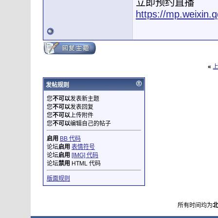
立即预约直播
https://mp.weixi
«
发帖规则
您
不可以
发表新主题
您
不可以
发表回复
您
不可以
上传附件
您
不可以
编辑自己的帖子
启用
BB 代码
论坛
启用
表情符号
论坛
启用
[IMG] 代码
论坛
禁用
HTML 代码
版面规则
所有时间均为