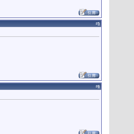
#
5
#
6