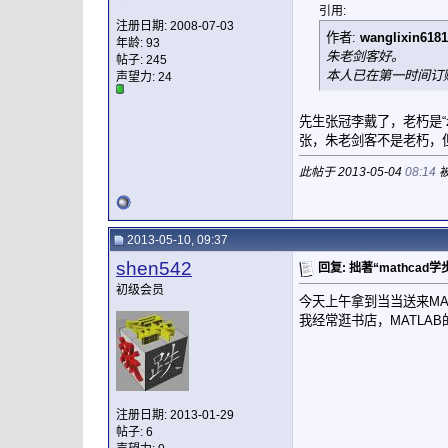
引用:
注册日期: 2008-07-03
作者:
wanglixin6181
年龄: 93
朱老剑客好。
帖子: 245
本人已在第一时间订
声望力:
24
先生张冠李戴了，老朽是“zpz11
张，朱老剑客不是老朽，
此帖于 2013-05-04
08:14
被
2013-05-10, 09:37
shen542
回复: 拙著“mathca
初级会员
今天上午拿到当当送来MA
我经常逛书店，MATLA
注册日期: 2013-01-29
帖子: 6