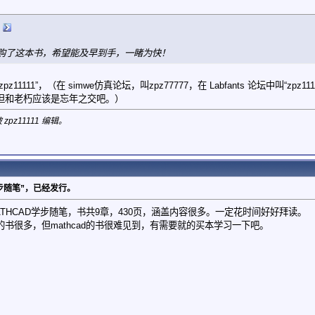
购了这本书，希望能及早到手，一睹为快！
111”，（在 simwe仿真论坛，叫zpz77777，在 Labfants 论坛中叫“zpz1111
但和老朽应该是忘年之交吧。）
 zpz11111 编辑。
d学步随笔”，已经发行。
THCAD学步随笔，书共9章，430页，涵盖内容很多。一定花时间好好拜读。
B的书很多，但mathcad的书很难见到，有需要就的买本学习一下吧。