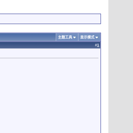
主题工具
显示模式
#
1