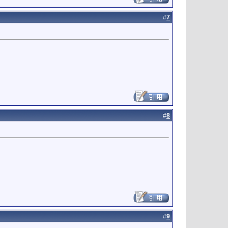
#
7
#
8
#
9