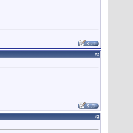
#
2
#
3