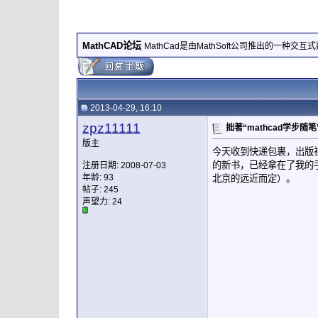
MathCAD论坛
MathCad是由MathSoft公司推出的一种交
2013-04-29, 16:10
zpz11111
拙著“mathcad学步随
版主
今天收到快递包裹，出版社
的新书，已经拿在了我的
注册日期: 2008-07-03
年龄: 93
北京的远近而定）。
帖子: 245
声望力:
24