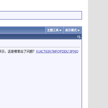
主题工具
显示模式
#
1
片所示，这是哪里出了问题？
X14CT63X7MFQPDDU`3P[6Q