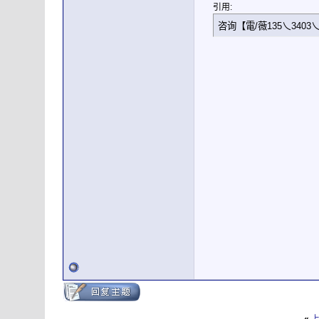
引用:
咨询【電/薇135乀3403乀