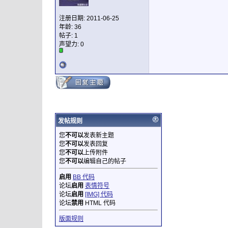
注册日期: 2011-06-25
年龄: 36
帖子: 1
声望力:
0
发帖规则
您
不可以
发表新主题
您
不可以
发表回复
您
不可以
上传附件
您
不可以
编辑自己的帖子
启用
BB 代码
论坛
启用
表情符号
论坛
启用
[IMG] 代码
论坛
禁用
HTML 代码
版面规则