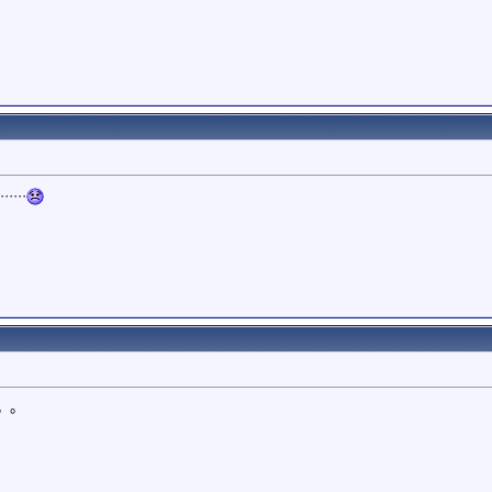
···
。。