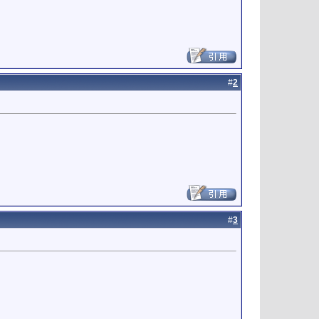
#
2
#
3