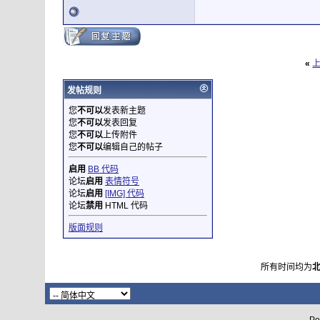
«
发帖规则
您
不可以
发表新主题
您
不可以
发表回复
您
不可以
上传附件
您
不可以
编辑自己的帖子
启用
BB 代码
论坛
启用
表情符号
论坛
启用
[IMG] 代码
论坛
禁用
HTML 代码
版面规则
所有时间均为