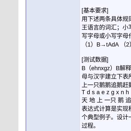
[基本要求]
用下述两条具体规
王语言的词汇；小
写字母或小写字母
（1）B→tAdA （2
[测试数据]
B（ehnxgz）B解释成
母与汉字建立下表
上一只鹅鹅追鹅赶
T d s a e z g x n h
天 地 上 一只 鹅 追
表达式计算是实现
个典型例子。设计
过程。