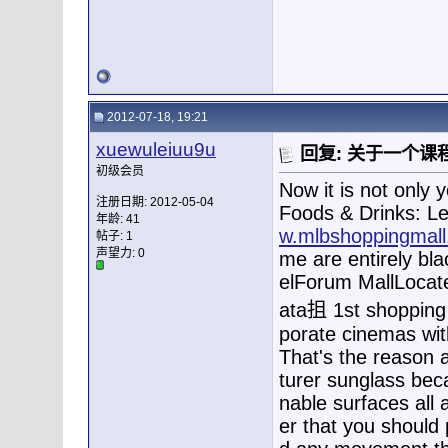
2012-07-18, 19:21
xuewuleiuu9u
回复: 关于一个课
初级会员
Now it is not only 
注册日期: 2012-05-04
Foods & Drinks: Let
年龄: 41
w.mlbshoppingmal
帖子: 1
声望力:
0
me are entirely bl
elForum MallLocate
ata抯 1st shopping 
porate cinemas wi
That's the reason 
turer sunglass beca
nable surfaces all
er that you should 