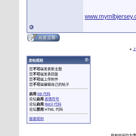
www.mymlbjersey.
«
发帖规则
您
不可以
发表新主题
您
不可以
发表回复
您
不可以
上传附件
您
不可以
编辑自己的帖子
启用
BB 代码
论坛
启用
表情符号
论坛
启用
[IMG] 代码
论坛
禁用
HTML 代码
版面规则
所有时间均为