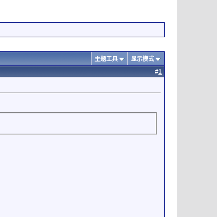
主题工具
显示模式
#
1