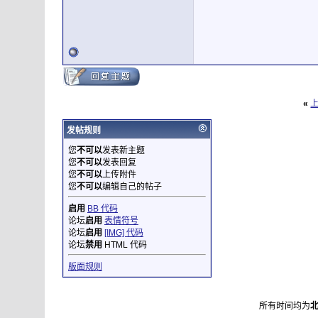
«
发帖规则
您
不可以
发表新主题
您
不可以
发表回复
您
不可以
上传附件
您
不可以
编辑自己的帖子
启用
BB 代码
论坛
启用
表情符号
论坛
启用
[IMG] 代码
论坛
禁用
HTML 代码
版面规则
所有时间均为