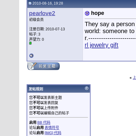
2010-08-16, 19:28
pearlove2
hope
初级会员
They say a person n
注册日期: 2010-07-13
world: someone to 
帖子: 3
r.----------------------
声望力:
0
rl jewelry gift
«
发帖规则
您
不可以
发表新主题
您
不可以
发表回复
您
不可以
上传附件
您
不可以
编辑自己的帖子
启用
BB 代码
论坛
启用
表情符号
论坛
启用
[IMG] 代码