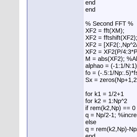
end
end
% Second FFT %
XF2 = fft(XM);
XF2 = fftshift(XF2)
XF2 = [XF2(:,Np^2
XF2 = XF2(P/4:3*P
M = abs(XF2); %Ab
alphao = (-1:1/N:1)
fo = (-.5:1/Np:.5)*f
Sx = zeros(Np+1,2
for k1 = 1/2+1
for k2 = 1:Np^2
if rem(k2,Np) == 0
q = Np/2-1; %incr
else
q = rem(k2,Np)-Np
end