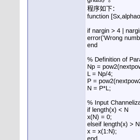
程序如下：
function [Sx,alphao
if nargin > 4 | narg
error('Wrong numbe
end
% Definition of P
Np = pow2(nextpow
L = Np/4;
P = pow2(nextpow2
N = P*L;
% Input Channeliz
if length(x) < N
x(N) = 0;
elseif length(x) > N
x = x(1:N);
end