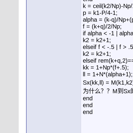
k = ceil(k2/Np)-Np
p = k1-P/4-1;
alpha = (k-q)/Np+(
f = (k+q)/2/Np;
if alpha < -1 | alph
k2 = k2+1;
elseif f < -.5 | f > .
k2 = k2+1;
elseif rem(k+q,2)=
kk = 1+Np*(f+.5);
ll = 1+N*(alpha+1);
Sx(kk,ll) = 
为什么？？M到S
end
end
end