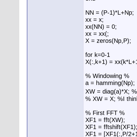
NN = (P-1)*L+Np;
xx = x;
xx(NN) = 0;
xx = xx(;
X = zeros(Np,P);
for k=0-1
X(:,k+1) = xx(k*L+
% Windowing %
a = hamming(Np);
XW = diag(a)*X
% XW = X; %I think
% First FFT %
XF1 = fft(XW);
XF1 = fftshift(XF1)
XF1 = [XF1(:,P/2+1