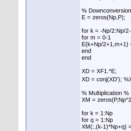
% Downconversio
E = zeros(Np,P);
for k = -Np/2:Np/2
for m = 0-1
E(k+Np/2+1,m+1) =
end
end
XD = XF1.*E;
XD = conj(XD'
% Multiplication %
XM = zeros(P,Np^2
for k = 1:Np
for q = 1:Np
XM(:,(k-1)*Np+q) = 