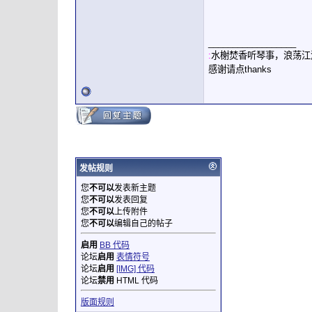
__________________
:
水榭焚香听琴事，浪荡江
感谢请点thanks
发帖规则
您
不可以
发表新主题
您
不可以
发表回复
您
不可以
上传附件
您
不可以
编辑自己的帖子
启用
BB 代码
论坛
启用
表情符号
论坛
启用
[IMG] 代码
论坛
禁用
HTML 代码
版面规则