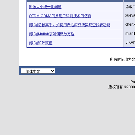
图像大小统一化问题
勇敢
xuey
OFDM-CDMA的多用户检测技术的仿真
chen
[求助]请教高手，如何用自适应算法实现查找表功能
mian
[求助]Matlab求解偏微分方程
LIKA
[求助]矩阵赋值
所有时间均为
Po
版权所有 ©2000 - 2