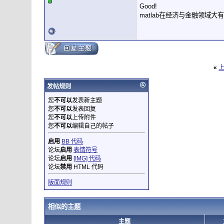
Good!
matlab在经济与金融领域大
«
发帖规则
您
不可以
发表新主题
您
不可以
发表回复
您
不可以
上传附件
您
不可以
编辑自己的帖子
启用
BB 代码
论坛
启用
表情符号
论坛
启用
[IMG] 代码
论坛
禁用
HTML 代码
版面规则
相似的主题
主题