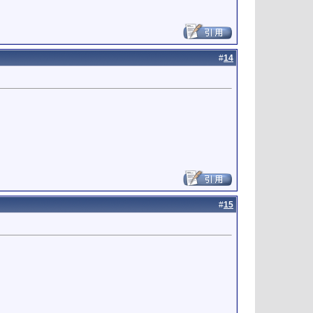
#
14
#
15