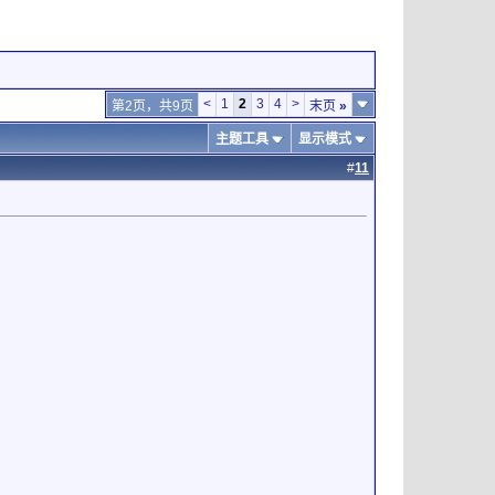
<
1
2
3
4
>
第2页，共9页
末页
»
主题工具
显示模式
#
11