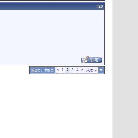
#
20
<
1
2
3
4
>
第2页，共9页
末页
»