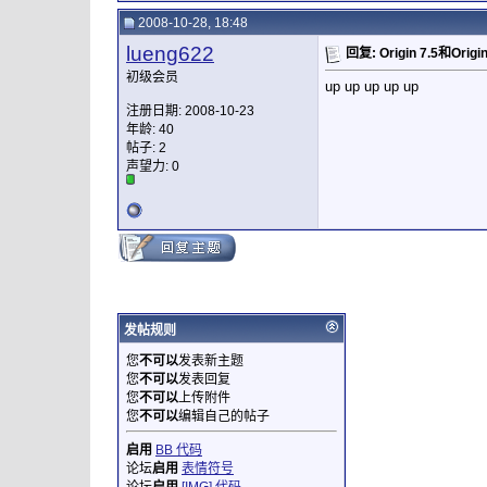
2008-10-28, 18:48
lueng622
回复: Origin 7.5和Ori
初级会员
up up up up up
注册日期: 2008-10-23
年龄: 40
帖子: 2
声望力:
0
发帖规则
您
不可以
发表新主题
您
不可以
发表回复
您
不可以
上传附件
您
不可以
编辑自己的帖子
启用
BB 代码
论坛
启用
表情符号