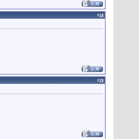
#
18
#
19