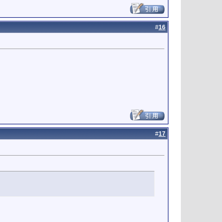
#
16
#
17