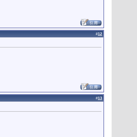
#
12
#
13