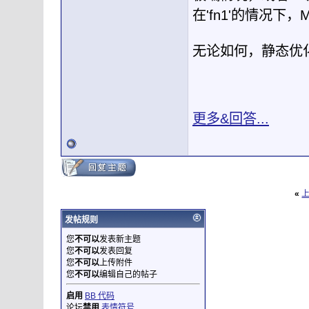
在'fn1'的情况下
无论如何，静态优
更多&回答...
«
发帖规则
您
不可以
发表新主题
您
不可以
发表回复
您
不可以
上传附件
您
不可以
编辑自己的帖子
启用
BB 代码
论坛
禁用
表情符号