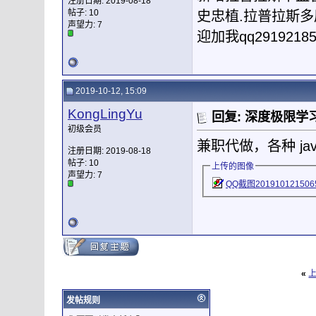
注册日期: 2019-08-18
帖子: 10
史忠植.拉普拉斯多层
声望力:
7
迎加我qq29192185
2019-10-12, 15:09
KongLingYu
回复: 深度极限学
初级会员
兼职代做，各种 java 
注册日期: 2019-08-18
帖子: 10
上传的图像
声望力:
7
QQ截图2019101215065
«
发帖规则