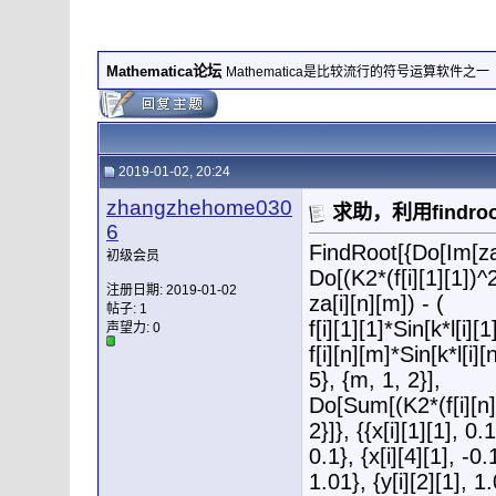
Mathematica论坛
Mathematica是比较流行的符号运算软件之一
2019-01-02, 20:24
zhangzhehome030
求助，利用findr
6
FindRoot[{Do[Im[za[i
初级会员
Do[(K2*(f[i][1][1])^2
注册日期: 2019-01-02
za[i][n][m]) - (
帖子: 1
f[i][1][1]*Sin[k*l[i][
声望力:
0
f[i][n][m]*Sin[k*l[i]
5}, {m, 1, 2}],
Do[Sum[(K2*(f[i][n][
2}]}, {{x[i][1][1], 0.1
0.1}, {x[i][4][1], -0.1
1.01}, {y[i][2][1], 1.