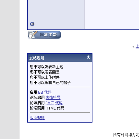
«
发帖规则
您
不可以
发表新主题
您
不可以
发表回复
您
不可以
上传附件
您
不可以
编辑自己的帖子
启用
BB 代码
论坛
启用
表情符号
论坛
启用
[IMG] 代码
论坛
禁用
HTML 代码
版面规则
所有时间均为