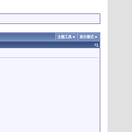
主题工具
显示模式
#
1