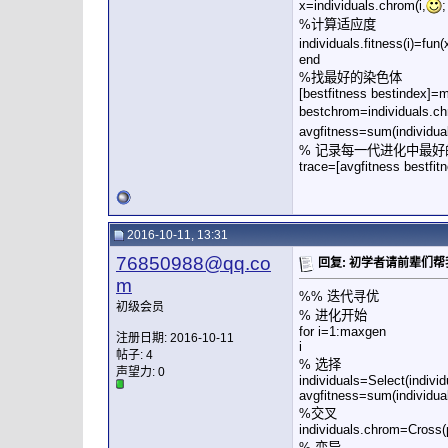
x=individuals.chrom(i,
;
%计算适应度
individuals.fitness(i
end
%找最好的染色体
[bestfitness bestindex]=mi
bestchrom=individuals.ch
avgfitness=sum(indiv
% 记录每一代进化中最
trace=[avgfitness bestfitn
2016-10-11, 13:31
76850988@qq.co
回复: 初学者请前辈们
m
%% 迭代寻优
初级会员
% 进化开始
for i=1:maxgen
注册日期: 2016-10-11
i
帖子: 4
% 选择
声望力:
0
individuals=Select(individ
avgfitness=sum(individual
%交叉
individuals.chrom=Cross(
% 变异