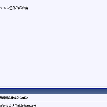
)=fun(x); %染色体的适应度
帮我看看这错误怎么解决
网络遗传算法的系统极值寻优