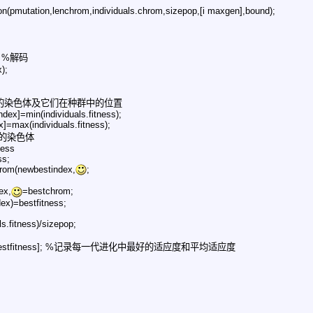
on(pmutation,lenchrom,individuals.chrom,sizepop,[i maxgen],bound);
; %解码
x);
的染色体及它们在种群中的位置
dex]=min(individuals.fitness);
x]=max(individuals.fitness);
的染色体
ness
ss;
hrom(newbestindex,
;
ex,
=bestchrom;
dex)=bestfitness;
s.fitness)/sizepop;
tness bestfitness]; %记录每一代进化中最好的适应度和平均适应度