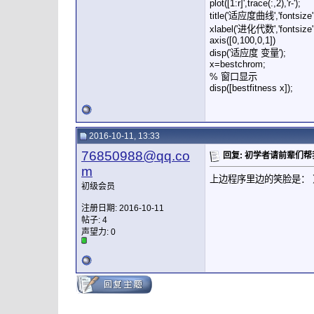
plot([1:r]',trace(:,2),'r-');
title('适应度曲线','fontsize'
xlabel('进化代数','fontsize',
axis([0,100,0,1])
disp('适应度 变量');
x=bestchrom;
% 窗口显示
disp([bestfitness x]);
2016-10-11, 13:33
76850988@qq.co
回复: 初学者请前辈们
m
上边程序里边的笑脸是： 
初级会员
注册日期: 2016-10-11
帖子: 4
声望力:
0