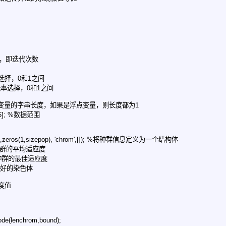
代数，即迭代次数
叉概率选择，0和1之间
%变异概率选择，0和1之间
]; %每个变量的字串长度，如果是浮点变量，则长度都为1
0 55]; %数据范围
itness',zeros(1,sizepop), 'chrom',[]); %将种群信息定义为一个结构体
每一代种群的平均适应度
每一代种群的最佳适应度
应度最好的染色体
度值
de(lenchrom,bound);