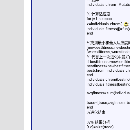
individuals.chrom=Mutati
% 计算适应度
for j=1:sizepop
x=individuals.chrom(j,
individuals.fitness(j)=fun(
end
%找到最小和最大适应度
[newbestfitness,newbestin
[worestfitness,worestinde
% 代替上一次进化中最好
if bestfitness>newbestfit
bestfitness=newbestfitne
bestchrom=individuals.c
end
individuals.chrom(bestind
individuals.fitness(bestin
avgfitness=sum(individual
trace=[trace;avgfi
end
%进化结束
%% 结果分析
[r c]=size(trace);