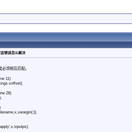
看这错误怎么解决
度必须相互匹配。
ne 11)
ings.xoffset);
ine 28)
);
)
lename,x,varargin{:});
pply',x,inputps);