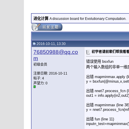
进化计算
A discussion board for Evolutionary Computation.
2016-10-11, 13:30
76850988@qq.co
初学者请前辈们帮我看
m
错误使用 bsxfun
初级会员
两个输入数组的非单一维
注册日期: 2016-10-11
出错 mapminmax.apply (li
帖子: 4
y = bsxfun(@minus,x,sett
声望力:
0
出错 nnet7.process_fcn (l
out1 = info.apply(in2,out2
出错 mapminmax (line 38
y = nnet7.process_fcn(mfi
出错 fun (line 11)
inputn_test=mapminmax('a