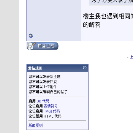
为了方便大家了
楼主我也遇到相同
的解答
«
发帖规则
您
不可以
发表新主题
您
不可以
发表回复
您
不可以
上传附件
您
不可以
编辑自己的帖子
启用
BB 代码
论坛
启用
表情符号
论坛
启用
[IMG] 代码
论坛
禁用
HTML 代码
版面规则