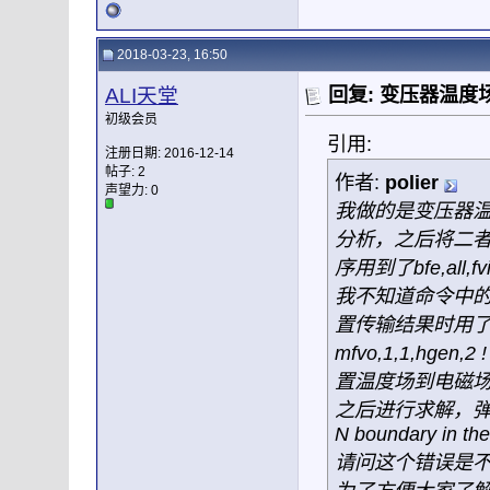
2018-03-23, 16:50
ALI天堂
回复: 变压器温
初级会员
引用:
注册日期: 2016-12-14
帖子: 2
作者:
polier
声望力:
0
我做的是变压器
分析，之后将二
序用到了bfe,all,fv
我不知道命令中的
置传输结果时用
mfvo,1,1,hgen
置温度场到电磁
之后进行求解，弹出了错
N boundary in the 
请问这个错误是