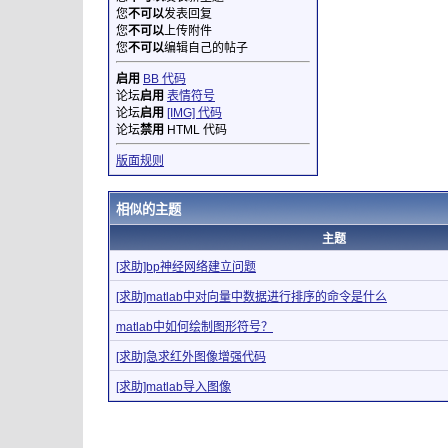
您
不可以
发表回复
您
不可以
上传附件
您
不可以
编辑自己的帖子
启用
BB 代码
论坛
启用
表情符号
论坛
启用
[IMG] 代码
论坛
禁用
HTML 代码
版面规则
相似的主题
主题
[求助]bp神经网络建立问题
[求助]matlab中对向量中数据进行排序的命令是什么
matlab中如何绘制图形符号？
[求助]急求红外图像增强代码
[求助]matlab导入图像