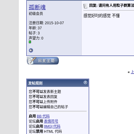
回复: 请问有人用粒子群算
孤断魂
初级会员
感觉好叼的感觉 不懂
注册日期: 2015-10-07
年龄: 37
帖子: 3
声望力:
0
«
发帖规则
您
不可以
发表新主题
您
不可以
发表回复
您
不可以
上传附件
您
不可以
编辑自己的帖子
启用
BB 代码
论坛
启用
表情符号
论坛
启用
[IMG] 代码
论坛
禁用
HTML 代码