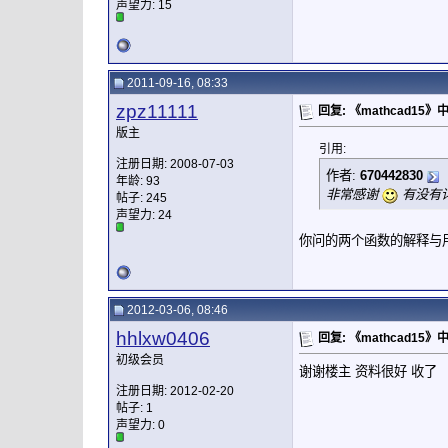
声望力:
15
2011-09-16, 08:33
zpz11111
回复: 《mathcad15
版主
引用:
注册日期: 2008-07-03
作者:
670442830
年龄: 93
非常感谢
有没有详
帖子: 245
声望力:
24
你问的两个函数的解释与
2012-03-06, 08:46
hhlxw0406
回复: 《mathcad15
初级会员
谢谢楼主 资料很好 收了
注册日期: 2012-02-20
帖子: 1
声望力:
0