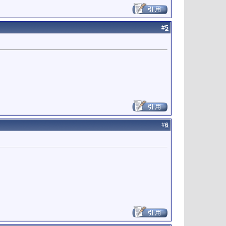
#
5
#
6