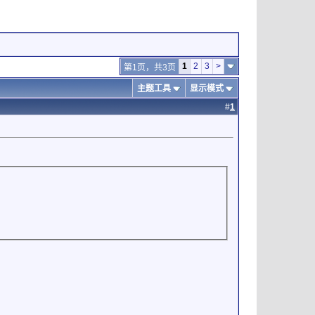
1
2
3
>
第1页，共3页
主题工具
显示模式
#
1