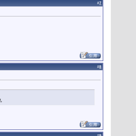
#
7
#
8
用。
#
9