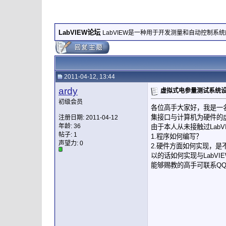
LabVIEW论坛
LabVIEW是一种用于开发测量和自动控制系
2011-04-12, 13:44
ardy
虚拟式电参量测试系统
初级会员
各位高手大家好，我是一名
集接口与计算机为硬件的
注册日期: 2011-04-12
年龄: 36
由于本人从未接触过Lab
帖子: 1
1.程序如何编写？
声望力:
0
2.硬件方面如何实现，
以的话如何实现与LabVI
能够赐教的高手可联系QQ37