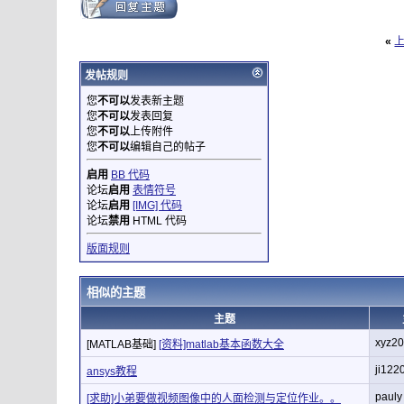
«
发帖规则
您
不可以
发表新主题
您
不可以
发表回复
您
不可以
上传附件
您
不可以
编辑自己的帖子
启用
BB 代码
论坛
启用
表情符号
论坛
启用
[IMG] 代码
论坛
禁用
HTML 代码
版面规则
相似的主题
主题
xyz2
[MATLAB基础]
[资料]matlab基本函数大全
ji122
ansys教程
pauly
[求助]小弟要做视频图像中的人面检测与定位作业。。