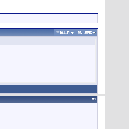
主题工具
显示模式
#
1