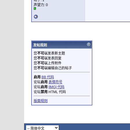
帖子: 1
声望力:
0
发帖规则
您
不可以
发表新主题
您
不可以
发表回复
您
不可以
上传附件
您
不可以
编辑自己的帖子
启用
BB 代码
论坛
启用
表情符号
论坛
启用
[IMG] 代码
论坛
禁用
HTML 代码
版面规则