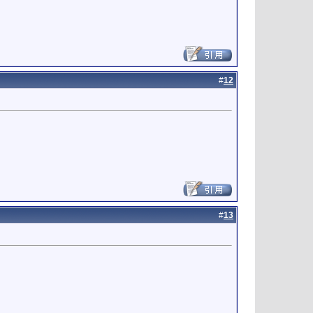
#
12
#
13