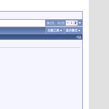
<
1
2
第2页，共2页
主题工具
显示模式
#
11