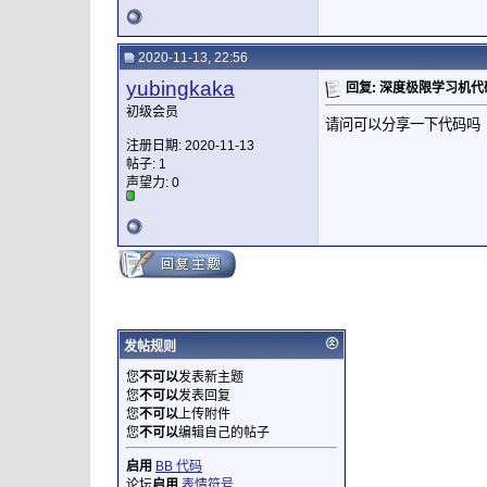
2020-11-13, 22:56
yubingkaka
回复: 深度极限学习机代
初级会员
请问可以分享一下代码吗
注册日期: 2020-11-13
帖子: 1
声望力:
0
发帖规则
您
不可以
发表新主题
您
不可以
发表回复
您
不可以
上传附件
您
不可以
编辑自己的帖子
启用
BB 代码
论坛
启用
表情符号