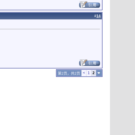
#
14
<
1
2
第2页，共2页