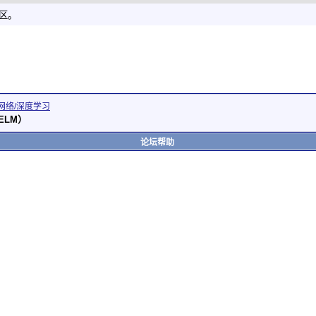
社区。
网络/深度学习
ELM）
论坛帮助