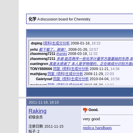
化学
A discussion board for Chemistry.
dnping
[资料]主成分分析
2008-01-16,
18:32
yehz
都下载了，谢谢！
2008-01-26,
10:57
zhaomeng7211
thanks
2008-03-18,
11:32
zhaomeng7211
多谢,能否再传一些化学计量学方面基础的东西,本人
xuetingren
真是太感谢了 本人是学物理的，正在做成分识别方面的
TONY888666
回复: [资料]主成分分析
2009-11-21,
14:36
mathjiang
回复: [资料]主成分分析
2009-11-29,
22:03
Gaietyoaf
回复: [资料]主成分分析
2010-04-04,
10:56
quyiecust
回复: [资料]主成分分析
2010-05-09,
14:02
iyunyatou
回复: [资料]主成分分析
2011-03-28,
21:37
天帷幄
回复: [资料]主成分分析
2012-06-05,
13:55
Raking
Good.
2011-11-16,
18:10
2011-11-16, 18:10
人间草木
回复: [资料]主成分分析
2013-03-21,
22:09
Raking
Good.
初级会员
very good.
__________________
注册日期: 2011-11-15
replica handbags
帖子: 2