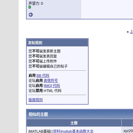
声望力:
0
«
发帖规则
您
不可以
发表新主题
您
不可以
发表回复
您
不可以
上传附件
您
不可以
编辑自己的帖子
启用
BB 代码
论坛
启用
表情符号
论坛
启用
[IMG] 代码
论坛
禁用
HTML 代码
版面规则
相似的主题
主题
xyz2
[MATLAB基础]
[资料]matlab基本函数大全