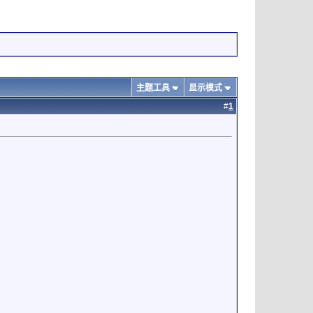
主题工具
显示模式
#
1