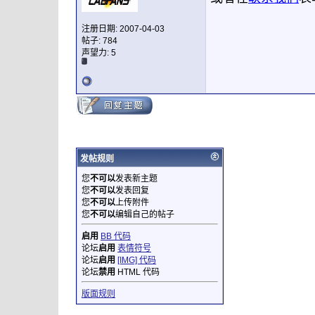
注册日期: 2007-04-03
帖子: 784
声望力:
5
发帖规则
您
不可以
发表新主题
您
不可以
发表回复
您
不可以
上传附件
您
不可以
编辑自己的帖子
启用
BB 代码
论坛
启用
表情符号
论坛
启用
[IMG] 代码
论坛
禁用
HTML 代码
版面规则