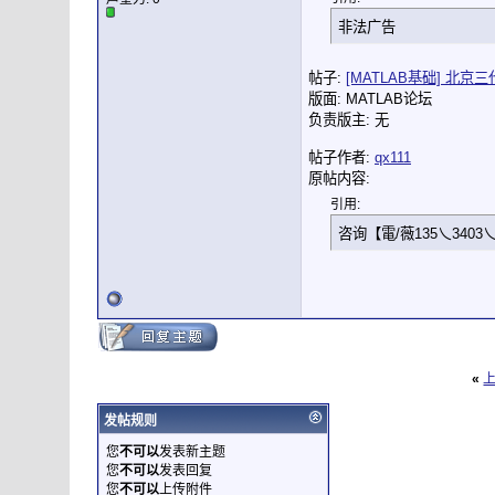
非法广告
帖子:
[MATLAB基础] 北
版面: MATLAB论坛
负责版主: 无
帖子作者:
qx111
原帖内容:
引用:
咨询【電/薇135乀3403乀
«
发帖规则
您
不可以
发表新主题
您
不可以
发表回复
您
不可以
上传附件