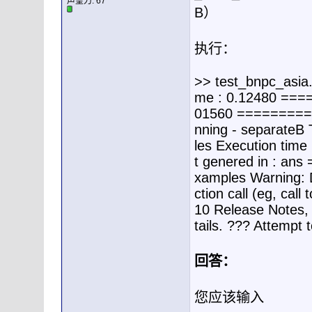
声望力:
67
B）
执行：
>> test_bnpc_asia
me : 0.12480 ====
01560 ===========
nning - separateB T
les Execution tim
t genered in : an
xamples Warning: Di
ction call (eg, cal
10 Release Notes, 
tails. ??? Attempt t
回答：
您应该输入