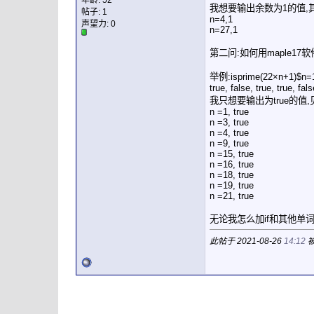
年龄: 52
我想要输出余数为1的值,
帖子: 1
n=4,1
声望力:
0
n=27,1
第二问:如何用maple1
举例:isprime(22×n+1)
true, false, true, true, fals
我只想要输出为true的值
n =1, true
n =3, true
n =4, true
n =9, true
n =15, true
n =16, true
n =18, true
n =19, true
n =21, true
无论我怎么加if和其他单
此帖于 2021-08-26
14:12
被