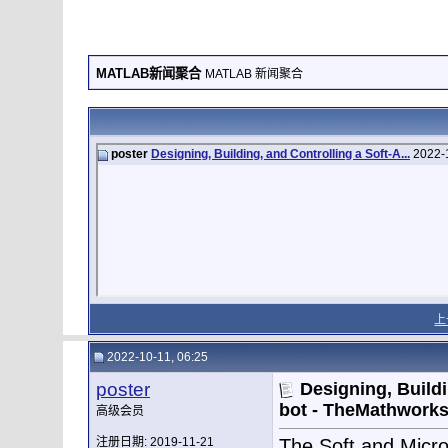
MATLAB新闻聚合
MATLAB 新闻聚合
poster
Designing, Building, and Controlling a Soft-A...
2022-
上
2022-10-11, 06:25
poster
Designing, Buildi
bot - TheMathworks
高级会员
注册日期: 2019-11-21
The Soft and Micro