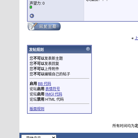
声望力:
0
«
发帖规则
您
不可以
发表新主题
您
不可以
发表回复
您
不可以
上传附件
您
不可以
编辑自己的帖子
启用
BB 代码
论坛
启用
表情符号
论坛
启用
[IMG] 代码
论坛
禁用
HTML 代码
版面规则
所有时间均为