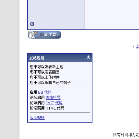
«
发帖规则
您
不可以
发表新主题
您
不可以
发表回复
您
不可以
上传附件
您
不可以
编辑自己的帖子
启用
BB 代码
论坛
启用
表情符号
论坛
启用
[IMG] 代码
论坛
禁用
HTML 代码
版面规则
所有时间均为