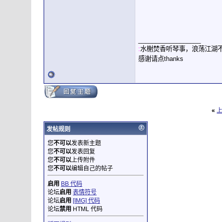
__________________
:
水榭焚香听琴事，浪荡江湖不
感谢请点thanks
«
发帖规则
您
不可以
发表新主题
您
不可以
发表回复
您
不可以
上传附件
您
不可以
编辑自己的帖子
启用
BB 代码
论坛
启用
表情符号
论坛
启用
[IMG] 代码
论坛
禁用
HTML 代码