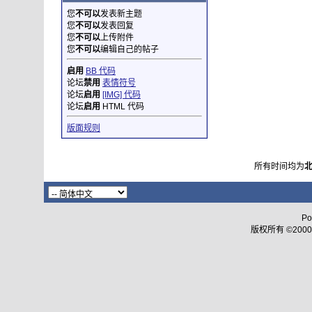
您
不可以
发表新主题
您
不可以
发表回复
您
不可以
上传附件
您
不可以
编辑自己的帖子
启用
BB 代码
论坛
禁用
表情符号
论坛
启用
[IMG] 代码
论坛
启用
HTML 代码
版面规则
所有时间均为
Po
版权所有 ©2000 - 2