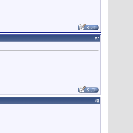
#
7
#
8