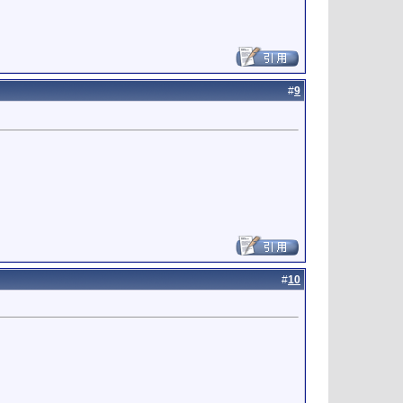
#
9
#
10