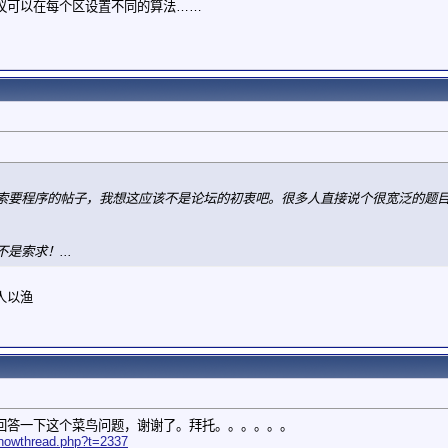
议可以在每个区设置不同的算法……
索要程序的帖子，我想这应该不是论坛的初衷吧。很多人直接说个很宽泛的题
是索求！...
人以渔
回答一下这个菜鸟问题，谢谢了。拜托。。。。。。
showthread.php?t=2337