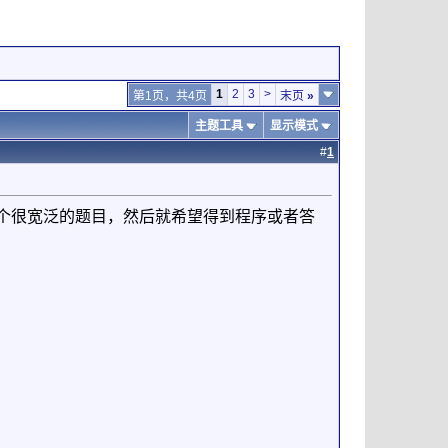
1
2
3
>
第1页，共4页
末页
»
主题工具
显示模式
#
1
个很宽泛的题目，然后就希望得到程序或者答