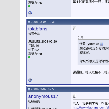
每个区的算法不一样，建
声望力:
26
2008-03-06, 19:33
tolabfans
普通会员
引用:
注册日期: 2008-02-29
作者:
yesman
年龄: 46
最近看到论坛有很多
帖子: 92
现实吧。
声望力:
20
论坛的意义是讨论而不
说得好。授人以鱼不与授
2008-03-07, 09:53
anonymous17
初级会员
老大，我是初学者，帮我
http://www.labfans.com/