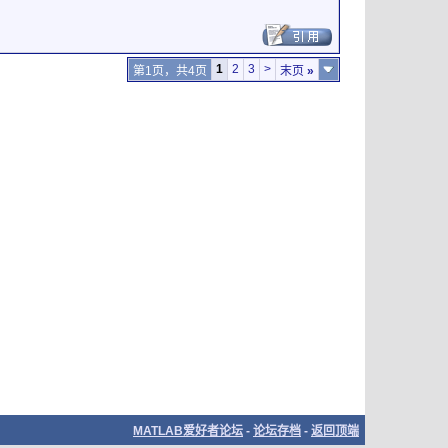
1
2
3
>
第1页，共4页
末页
»
MATLAB爱好者论坛
-
论坛存档
-
返回顶端